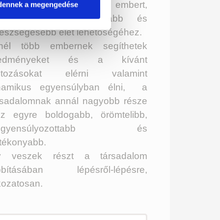
zzásegíteni minél több embert,
dennek a megengedése
gy tudatosabb, hosszabb és
észségesebb élet lehetőségéhez.
nél több embernek segíthetek
redményeket és a kívánt
ltozásokat elérni valamint
namikus egyensúlyban élni, a
rsadalomnak annál nagyobb része
sz egyre boldogabb, örömtelibb,
iegyensúlyozottabb és
tékonyabb.
y veszek részt a társadalom
bbításában lépésről-lépésre,
kozatosan.