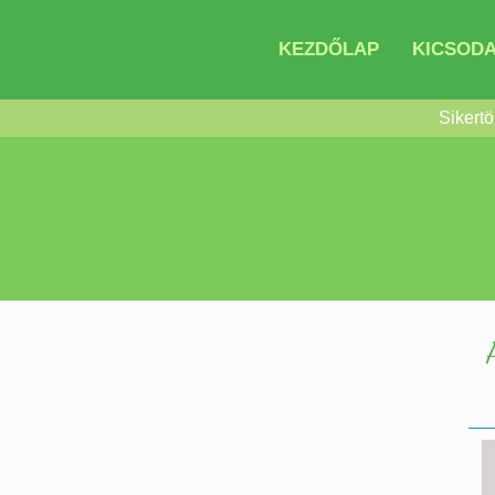
KEZDŐLAP
KICSODA
Sikertö