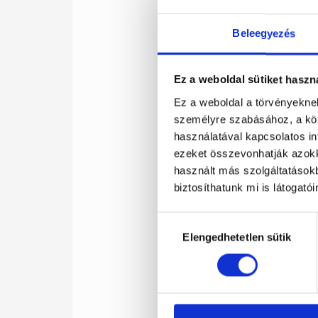
Beleegyezés
Ez a weboldal sütiket haszn
Ez a weboldal a törvényeknek
személyre szabásához, a kö
használatával kapcsolatos inf
ezeket összevonhatják azokka
használt más szolgáltatásokb
biztosíthatunk mi is látogató
Hozzájárulás
Elengedhetetlen sütik
kiválasztása