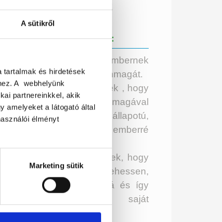
+36 20 466 0072
A sütikről
KÜLDETÉSEM:
gíteni minél több embernek
a tartalmak és hirdetések
trehozni a lehető legjobb önmagát.
éhez. A webhelyünk
gíteni minél több embernek , hogy
kai partnereinkkel, akik
bizalommal teli, saját magával
 amelyeket a látogató által
égedett, jobb fizikai állapotú,
használói élményt
oldogabb, örömteli emberré
lhasson.
gíteni minél több embernek, hogy
Marketing sütik
ját magára büszke lehessen,
ldaképpé, pozitív hatássá és így
kozóvá válhasson saját
rnyezetében.