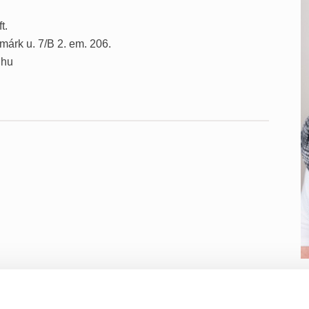
t.
márk u. 7/B 2. em. 206.
.hu
Í