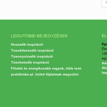
LEGUTÓBBI BEJEGYZÉSEK
E
Egr
Huszadik inspiráció
Éle
Tizenkilencedik isnpiráció
+36
Tizennyolcadik inspiráció
egr
Tizenhetedik inspiráció
Ada
Ált
Fittebb és energikusabb vagyok, több testi
Im
problémám pl. ízületi fájdalmak megszűnt
.