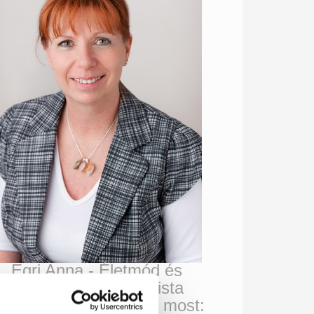
Egri Anna - Életmód és
Táplálkozási specialista
rj levelet itt
, vagy hívj most: