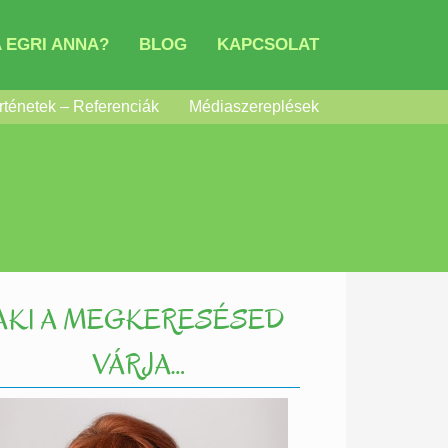
 EGRI ANNA?
BLOG
KAPCSOLAT
rténetek – Referenciák
Médiaszereplések
AKI A MEGKERESÉSED
VÁRJA…