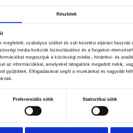
Részletek
ál
Se
 megfelelő, szabályos sütiket és süti kezelési eljárást használ 
lé
zösségi média funkciók biztosításához és a forgalom elemzés
Se
ormációkat megosztjuk a közösségi média-, hirdetési- és analiti
ön
l az információkkal, amelyeket látogatónk megadott nekik, vagy
el
ól gyűjtöttek. Elfogadásával segíti a munkánkat és nagyobb fel
b
inknak.
vá
Se
Preferenciális sütik
Statisztikai sütik
sa
pé
o
kö