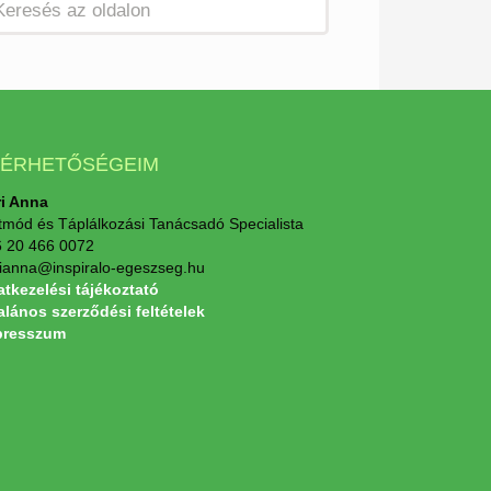
LÉRHETŐSÉGEIM
i Anna
tmód és Táplálkozási Tanácsadó Specialista
 20 466 0072
ianna@inspiralo-egeszseg.hu
tkezelési tájékoztató
alános szerződési feltételek
presszum