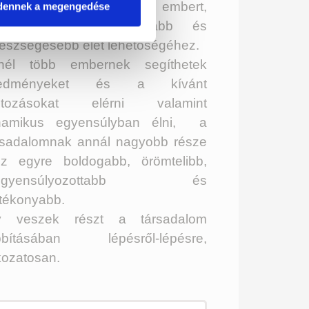
zzásegíteni minél több embert,
dennek a megengedése
gy tudatosabb, hosszabb és
észségesebb élet lehetőségéhez.
nél több embernek segíthetek
redményeket és a kívánt
ltozásokat elérni valamint
namikus egyensúlyban élni, a
rsadalomnak annál nagyobb része
sz egyre boldogabb, örömtelibb,
iegyensúlyozottabb és
tékonyabb.
y veszek részt a társadalom
bbításában lépésről-lépésre,
kozatosan.