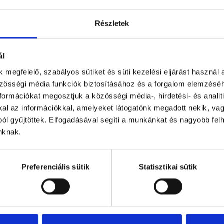
Részletek
ál
Se
 megfelelő, szabályos sütiket és süti kezelési eljárást használ 
lé
zösségi média funkciók biztosításához és a forgalom elemzés
Se
ormációkat megosztjuk a közösségi média-, hirdetési- és analiti
ön
l az információkkal, amelyeket látogatónk megadott nekik, vagy
el
ól gyűjtöttek. Elfogadásával segíti a munkánkat és nagyobb fel
b
inknak.
vá
Se
Preferenciális sütik
Statisztikai sütik
sa
pé
o
kö