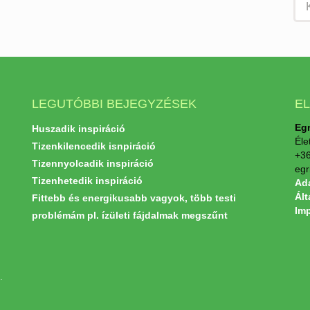
LEGUTÓBBI BEJEGYZÉSEK
E
Egr
Huszadik inspiráció
Éle
Tizenkilencedik isnpiráció
+36
Tizennyolcadik inspiráció
egr
Tizenhetedik inspiráció
Ada
Ált
Fittebb és energikusabb vagyok, több testi
Im
problémám pl. ízületi fájdalmak megszűnt
.