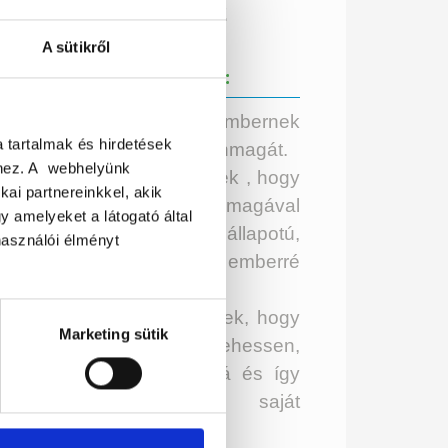
+36 20 466 0072
A sütikről
KÜLDETÉSEM:
gíteni minél több embernek
a tartalmak és hirdetések
trehozni a lehető legjobb önmagát.
éhez. A webhelyünk
gíteni minél több embernek , hogy
kai partnereinkkel, akik
bizalommal teli, saját magával
 amelyeket a látogató által
égedett, jobb fizikai állapotú,
használói élményt
oldogabb, örömteli emberré
lhasson.
gíteni minél több embernek, hogy
Marketing sütik
ját magára büszke lehessen,
ldaképpé, pozitív hatássá és így
kozóvá válhasson saját
rnyezetében.