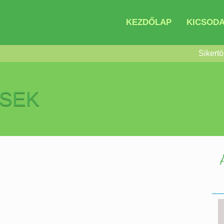
KEZDŐLAP
KICSODA
Sikertö
ÉSEK