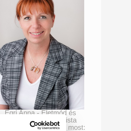
Egri Anna - Életmód és
Táplálkozási specialista
rj levelet itt
, vagy hívj most: