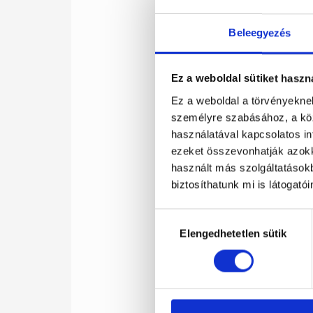
Beleegyezés
Ez a weboldal sütiket haszn
Ez a weboldal a törvényeknek
személyre szabásához, a kö
használatával kapcsolatos inf
ezeket összevonhatják azokka
használt más szolgáltatásokb
biztosíthatunk mi is látogató
Hozzájárulás
Elengedhetetlen sütik
kiválasztása