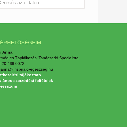
LÉRHETŐSÉGEIM
i Anna
tmód és Táplálkozási Tanácsadó Specialista
 20 466 0072
ianna@inspiralo-egeszseg.hu
tkezelési tájékoztató
alános szerződési feltételek
presszum