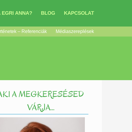
 EGRI ANNA?
BLOG
KAPCSOLAT
rténetek – Referenciák
Médiaszereplések
AKI A MEGKERESÉSED
VÁRJA…