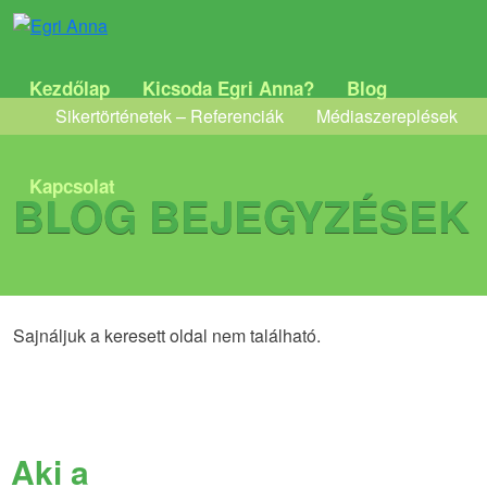
Kezdőlap
Kicsoda Egri Anna?
Blog
Sikertörténetek – Referenciák
Médiaszereplések
Kapcsolat
BLOG BEJEGYZÉSEK
Sajnáljuk a keresett oldal nem található.
Aki a