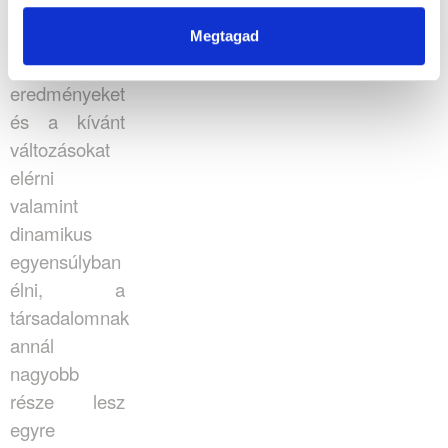
Minél több
embernek
Megtagad
segíthetek
eredményeket
és a kívánt
változásokat
elérni
valamint
dinamikus
egyensúlyban
élni, a
társadalomnak
annál
nagyobb
része lesz
egyre