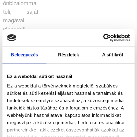
önbizalommal
teli, saját
magával
elégedett,
jobb fizikai
állapotú,
boldogabb,
Beleegyezés
Részletek
A sütikről
örömteli
emberré
Ez a weboldal sütiket használ
válhasson.
Ez a weboldal a törvényeknek megfelelő, szabályos
Segíteni minél
sütiket és süti kezelési eljárást használ a tartalmak és
több
hirdetések személyre szabásához, a közösségi média
embernek,
funkciók biztosításához és a forgalom elemzéséhez. A
hogy saját
webhelyünk használatával kapcsolatos információkat
magára
megosztjuk a közösségi média-, hirdetési- és analitikai
partnereinkkel, akik ezeket összevonhatják azokkal az
büszke