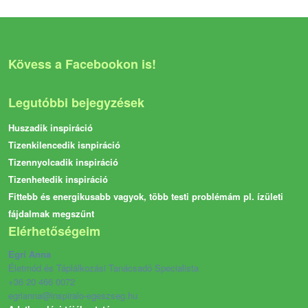
Kövess a Facebookon is!
Legutóbbi bejegyzések
Huszadik inspiráció
Tizenkilencedik isnpiráció
Tizennyolcadik inspiráció
Tizenhetedik inspiráció
Fittebb és energikusabb vagyok, több testi problémám pl. ízületi
fájdalmak megszűnt
Elérhetőségeim
Egri Anna
Életmód és Táplálkozási Tanácsadó Specialista
+36 20 466 0072
egrianna@inspiralo-egeszseg.hu