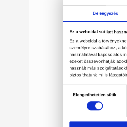
Beleegyezés
Ez a weboldal sütiket haszn
Ez a weboldal a törvényeknek
személyre szabásához, a kö
használatával kapcsolatos inf
ezeket összevonhatják azokka
használt más szolgáltatásokb
biztosíthatunk mi is látogató
Hozzájárulás
Elengedhetetlen sütik
kiválasztása