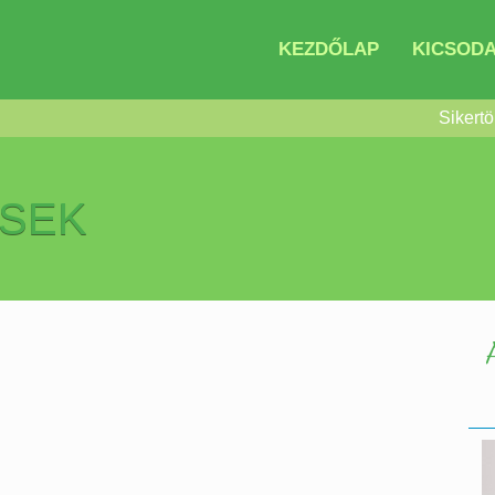
KEZDŐLAP
KICSODA
Sikertö
ÉSEK