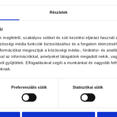
Részletek
ál
Se
 megfelelő, szabályos sütiket és süti kezelési eljárást használ 
lé
zösségi média funkciók biztosításához és a forgalom elemzés
Se
ormációkat megosztjuk a közösségi média-, hirdetési- és analiti
ön
l az információkkal, amelyeket látogatónk megadott nekik, vagy
el
ól gyűjtöttek. Elfogadásával segíti a munkánkat és nagyobb fel
b
inknak.
vá
Se
Preferenciális sütik
Statisztikai sütik
sa
pé
o
kö