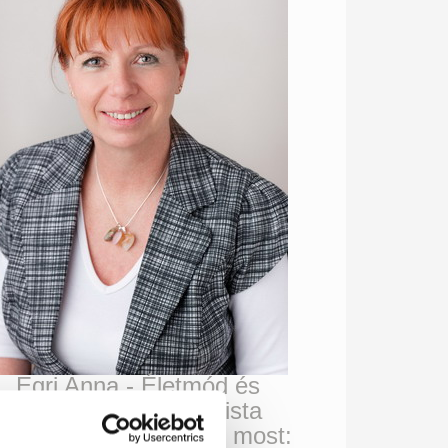
Egri Anna - Életmód és
Táplálkozási specialista
rj levelet itt
, vagy hívj most: