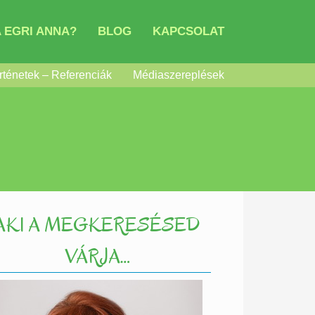
 EGRI ANNA?
BLOG
KAPCSOLAT
rténetek – Referenciák
Médiaszereplések
AKI A MEGKERESÉSED
VÁRJA…