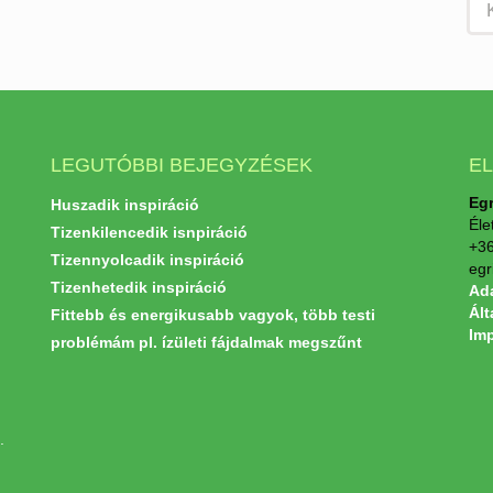
LEGUTÓBBI BEJEGYZÉSEK
E
Egr
Huszadik inspiráció
Éle
Tizenkilencedik isnpiráció
+36
Tizennyolcadik inspiráció
egr
Tizenhetedik inspiráció
Ada
Ált
Fittebb és energikusabb vagyok, több testi
Im
problémám pl. ízületi fájdalmak megszűnt
.