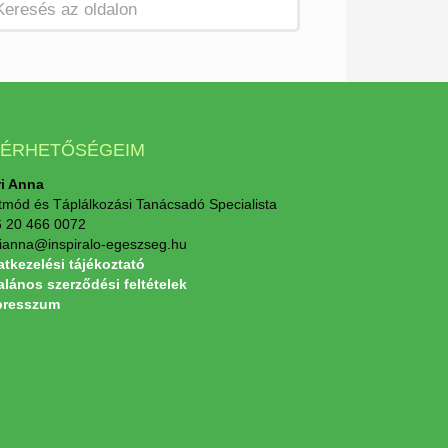
LÉRHETŐSÉGEIM
i Anna
tmód és Táplálkozási Tanácsadó Specialista
 20 466 0072
ianna@inspiralo-egeszseg.hu
tkezelési tájékoztató
alános szerződési feltételek
presszum