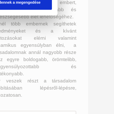
zzásegíteni minél több embert,
dennek a megengedése
gy tudatosabb, hosszabb és
észségesebb élet lehetőségéhez.
nél több embernek segíthetek
redményeket és a kívánt
ltozásokat elérni valamint
namikus egyensúlyban élni, a
rsadalomnak annál nagyobb része
sz egyre boldogabb, örömtelibb,
iegyensúlyozottabb és
tékonyabb.
y veszek részt a társadalom
bbításában lépésről-lépésre,
kozatosan.