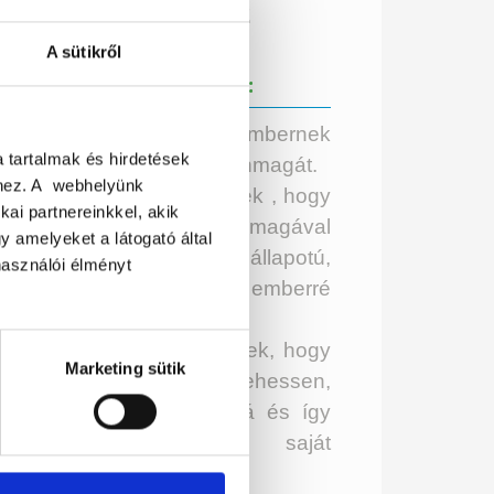
+36 20 466 0072
A sütikről
KÜLDETÉSEM:
gíteni minél több embernek
a tartalmak és hirdetések
trehozni a lehető legjobb önmagát.
éhez. A webhelyünk
gíteni minél több embernek , hogy
kai partnereinkkel, akik
bizalommal teli, saját magával
 amelyeket a látogató által
égedett, jobb fizikai állapotú,
használói élményt
oldogabb, örömteli emberré
lhasson.
gíteni minél több embernek, hogy
Marketing sütik
ját magára büszke lehessen,
ldaképpé, pozitív hatássá és így
kozóvá válhasson saját
rnyezetében.