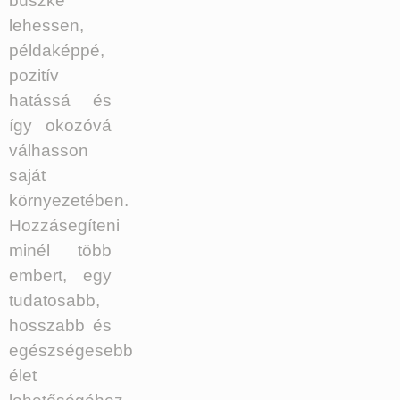
büszke
lehessen,
példaképpé,
pozitív
hatássá és
így okozóvá
válhasson
saját
környezetében.
Hozzásegíteni
minél több
embert, egy
tudatosabb,
hosszabb és
egészségesebb
élet