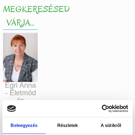
MEGKERESÉSED
VÁRJA…
Egri Anna
- Életmód
és
Táplálkozási
specialista
Írj levelet
Beleegyezés
Részletek
A sütikről
itt
, vagy