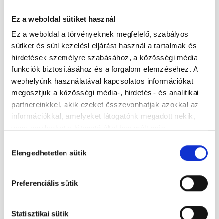
hívj most:
+36 20
Ez a weboldal sütiket használ
466 0072
Ez a weboldal a törvényeknek megfelelő, szabályos
sütiket és süti kezelési eljárást használ a tartalmak és
KÜLDETÉSEM:
hirdetések személyre szabásához, a közösségi média
funkciók biztosításához és a forgalom elemzéséhez. A
webhelyünk használatával kapcsolatos információkat
Segíteni
megosztjuk a közösségi média-, hirdetési- és analitikai
minél több
partnereinkkel, akik ezeket összevonhatják azokkal az
embernek
információkkal, amelyeket látogatónk megadott nekik,
létrehozni a
vagy amelyeket a látogató által használt más
lehető
szolgáltatásokból gyűjtöttek. Elfogadásával segíti a
Hozzájárulás
legjobb
munkánkat és nagyobb felhasználói élményt
Elengedhetetlen sütik
kiválasztása
biztosíthatunk mi is látogatóinknak.
önmagát.
Segíteni
Preferenciális sütik
minél több
embernek ,
Statisztikai sütik