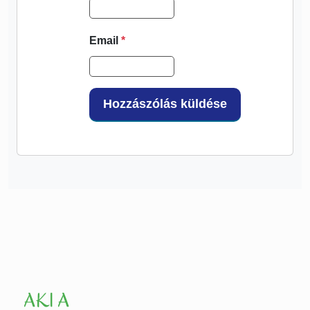
Email
*
AKI A