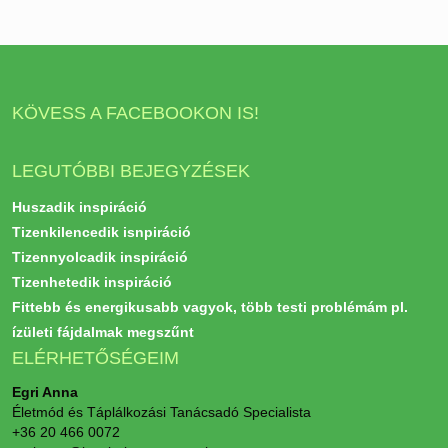
KÖVESS A FACEBOOKON IS!
LEGUTÓBBI BEJEGYZÉSEK
Huszadik inspiráció
Tizenkilencedik isnpiráció
Tizennyolcadik inspiráció
Tizenhetedik inspiráció
Fittebb és energikusabb vagyok, több testi problémám pl.
ízületi fájdalmak megszűnt
ELÉRHETŐSÉGEIM
Egri Anna
Életmód és Táplálkozási Tanácsadó Specialista
+36 20 466 0072