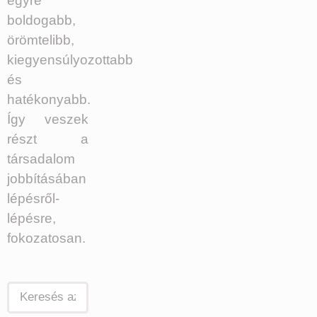
egyre
boldogabb,
örömtelibb,
kiegyensúlyozottabb
és
hatékonyabb.
Így veszek
részt a
társadalom
jobbításában
lépésről-
lépésre,
fokozatosan.